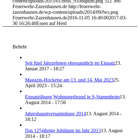
content/uploads/2015/01/boss_910bapum.png
512
366
Feuerwehr-Zazenhausen.de
http://feuerwehr-
zazenhausen.de/wp-content/uploads/2014/09/fws.png
Feuerwehr-Zazenhausen.de
2016-11-05 16:49:00
2017-03-
30 16:26:40
Essen auf Herd
Beliebt
Seit fünf Jahrzehnten ehrenamtlich im Einsatz
23.
Januar 2017 - 18:27
Magazin-Hocketse am 13. und 14. Mai 2023
25.
April 2023 - 15:24
Einsatzübung Wohnungsbrand in S-Stammheim
13.
August 2014 - 17:56
Jahreshauptversammlung 2014
13. August 2014 -
18:12
Das 125jährige Jubiläum im Jahr 2013
13. August
2014 - 18:17