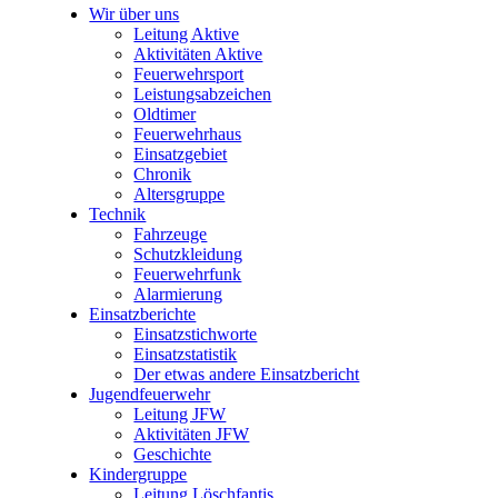
Wir über uns
Leitung Aktive
Aktivitäten Aktive
Feuerwehrsport
Leistungsabzeichen
Oldtimer
Feuerwehrhaus
Einsatzgebiet
Chronik
Altersgruppe
Technik
Fahrzeuge
Schutzkleidung
Feuerwehrfunk
Alarmierung
Einsatzberichte
Einsatzstichworte
Einsatzstatistik
Der etwas andere Einsatzbericht
Jugendfeuerwehr
Leitung JFW
Aktivitäten JFW
Geschichte
Kindergruppe
Leitung Löschfantis