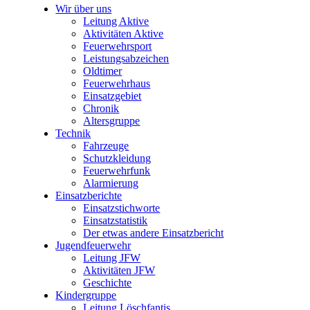
Wir über uns
Leitung Aktive
Aktivitäten Aktive
Feuerwehrsport
Leistungsabzeichen
Oldtimer
Feuerwehrhaus
Einsatzgebiet
Chronik
Altersgruppe
Technik
Fahrzeuge
Schutzkleidung
Feuerwehrfunk
Alarmierung
Einsatzberichte
Einsatzstichworte
Einsatzstatistik
Der etwas andere Einsatzbericht
Jugendfeuerwehr
Leitung JFW
Aktivitäten JFW
Geschichte
Kindergruppe
Leitung Löschfantis