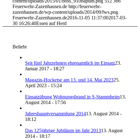
content/uploads/2015/01/boss_910bapum.png
512
366
Feuerwehr-Zazenhausen.de
http://feuerwehr-
zazenhausen.de/wp-content/uploads/2014/09/fws.png
Feuerwehr-Zazenhausen.de
2016-11-05 11:37:00
2017-03-
30 16:26:40
Essen auf Herd
Beliebt
Seit fünf Jahrzehnten ehrenamtlich im Einsatz
23.
Januar 2017 - 18:27
Magazin-Hocketse am 13. und 14. Mai 2023
25.
April 2023 - 15:24
Einsatzübung Wohnungsbrand in S-Stammheim
13.
August 2014 - 17:56
Jahreshauptversammlung 2014
13. August 2014 -
18:12
Das 125jährige Jubiläum im Jahr 2013
13. August
2014 - 18:17