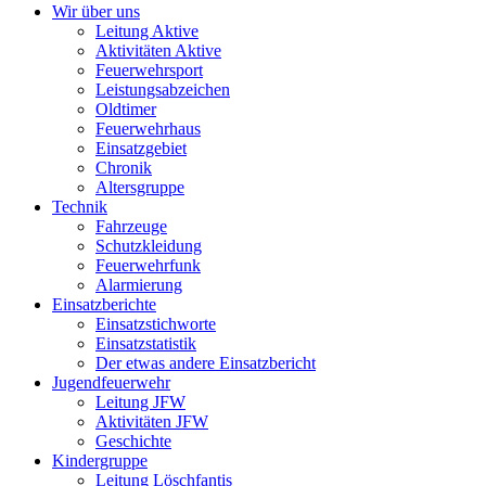
Wir über uns
Leitung Aktive
Aktivitäten Aktive
Feuerwehrsport
Leistungsabzeichen
Oldtimer
Feuerwehrhaus
Einsatzgebiet
Chronik
Altersgruppe
Technik
Fahrzeuge
Schutzkleidung
Feuerwehrfunk
Alarmierung
Einsatzberichte
Einsatzstichworte
Einsatzstatistik
Der etwas andere Einsatzbericht
Jugendfeuerwehr
Leitung JFW
Aktivitäten JFW
Geschichte
Kindergruppe
Leitung Löschfantis