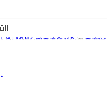
üll
LF 8/6
,
LF KatS
,
MTW
Berufsfeuerwehr Wache 4
DME
/
von
Feuerwehr-Zaze
 4