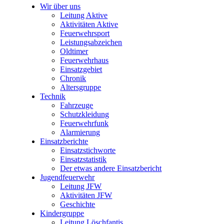
Wir über uns
Leitung Aktive
Aktivitäten Aktive
Feuerwehrsport
Leistungsabzeichen
Oldtimer
Feuerwehrhaus
Einsatzgebiet
Chronik
Altersgruppe
Technik
Fahrzeuge
Schutzkleidung
Feuerwehrfunk
Alarmierung
Einsatzberichte
Einsatzstichworte
Einsatzstatistik
Der etwas andere Einsatzbericht
Jugendfeuerwehr
Leitung JFW
Aktivitäten JFW
Geschichte
Kindergruppe
Leitung Löschfantis