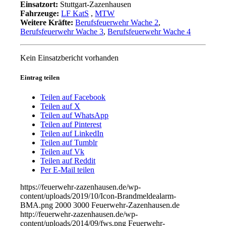
Einsatzort:
Stuttgart-Zazenhausen
Fahrzeuge:
LF KatS
,
MTW
Weitere Kräfte:
Berufsfeuerwehr Wache 2
,
Berufsfeuerwehr Wache 3
,
Berufsfeuerwehr Wache 4
Kein Einsatzbericht vorhanden
Eintrag teilen
Teilen auf Facebook
Teilen auf X
Teilen auf WhatsApp
Teilen auf Pinterest
Teilen auf LinkedIn
Teilen auf Tumblr
Teilen auf Vk
Teilen auf Reddit
Per E-Mail teilen
https://feuerwehr-zazenhausen.de/wp-
content/uploads/2019/10/Icon-Brandmeldealarm-
BMA.png
2000
3000
Feuerwehr-Zazenhausen.de
http://feuerwehr-zazenhausen.de/wp-
content/uploads/2014/09/fws.png
Feuerwehr-