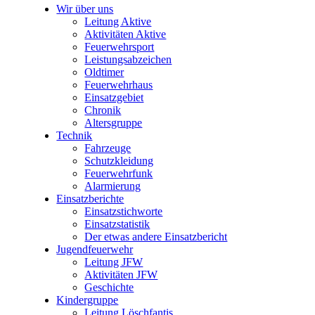
Wir über uns
Leitung Aktive
Aktivitäten Aktive
Feuerwehrsport
Leistungsabzeichen
Oldtimer
Feuerwehrhaus
Einsatzgebiet
Chronik
Altersgruppe
Technik
Fahrzeuge
Schutzkleidung
Feuerwehrfunk
Alarmierung
Einsatzberichte
Einsatzstichworte
Einsatzstatistik
Der etwas andere Einsatzbericht
Jugendfeuerwehr
Leitung JFW
Aktivitäten JFW
Geschichte
Kindergruppe
Leitung Löschfantis