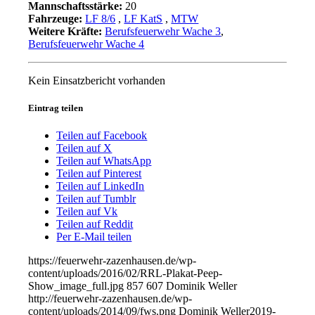
Mannschaftsstärke:
20
Fahrzeuge:
LF 8/6
,
LF KatS
,
MTW
Weitere Kräfte:
Berufsfeuerwehr Wache 3
,
Berufsfeuerwehr Wache 4
Kein Einsatzbericht vorhanden
Eintrag teilen
Teilen auf Facebook
Teilen auf X
Teilen auf WhatsApp
Teilen auf Pinterest
Teilen auf LinkedIn
Teilen auf Tumblr
Teilen auf Vk
Teilen auf Reddit
Per E-Mail teilen
https://feuerwehr-zazenhausen.de/wp-
content/uploads/2016/02/RRL-Plakat-Peep-
Show_image_full.jpg
857
607
Dominik Weller
http://feuerwehr-zazenhausen.de/wp-
content/uploads/2014/09/fws.png
Dominik Weller
2019-