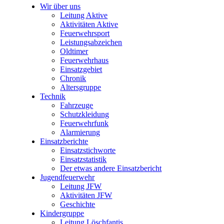
Wir über uns
Leitung Aktive
Aktivitäten Aktive
Feuerwehrsport
Leistungsabzeichen
Oldtimer
Feuerwehrhaus
Einsatzgebiet
Chronik
Altersgruppe
Technik
Fahrzeuge
Schutzkleidung
Feuerwehrfunk
Alarmierung
Einsatzberichte
Einsatzstichworte
Einsatzstatistik
Der etwas andere Einsatzbericht
Jugendfeuerwehr
Leitung JFW
Aktivitäten JFW
Geschichte
Kindergruppe
Leitung Löschfantis