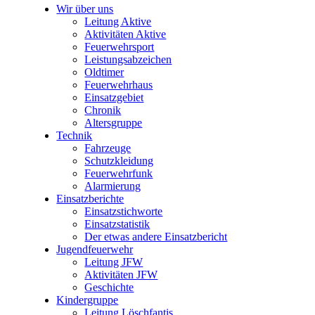
Wir über uns
Leitung Aktive
Aktivitäten Aktive
Feuerwehrsport
Leistungsabzeichen
Oldtimer
Feuerwehrhaus
Einsatzgebiet
Chronik
Altersgruppe
Technik
Fahrzeuge
Schutzkleidung
Feuerwehrfunk
Alarmierung
Einsatzberichte
Einsatzstichworte
Einsatzstatistik
Der etwas andere Einsatzbericht
Jugendfeuerwehr
Leitung JFW
Aktivitäten JFW
Geschichte
Kindergruppe
Leitung Löschfantis