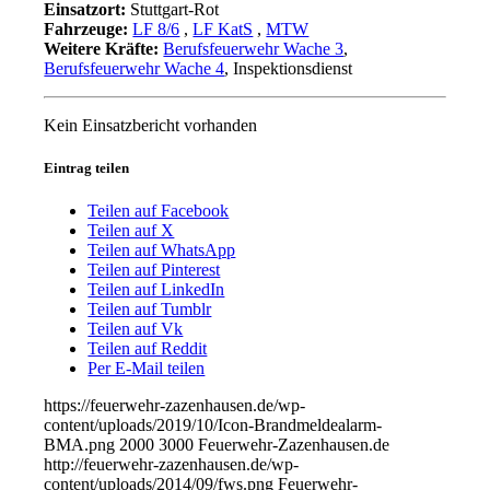
Einsatzort:
Stuttgart-Rot
Fahrzeuge:
LF 8/6
,
LF KatS
,
MTW
Weitere Kräfte:
Berufsfeuerwehr Wache 3
,
Berufsfeuerwehr Wache 4
, Inspektionsdienst
Kein Einsatzbericht vorhanden
Eintrag teilen
Teilen auf Facebook
Teilen auf X
Teilen auf WhatsApp
Teilen auf Pinterest
Teilen auf LinkedIn
Teilen auf Tumblr
Teilen auf Vk
Teilen auf Reddit
Per E-Mail teilen
https://feuerwehr-zazenhausen.de/wp-
content/uploads/2019/10/Icon-Brandmeldealarm-
BMA.png
2000
3000
Feuerwehr-Zazenhausen.de
http://feuerwehr-zazenhausen.de/wp-
content/uploads/2014/09/fws.png
Feuerwehr-