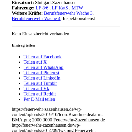
Einsatzort:
Stuttgart-Zazenhausen
Fahrzeuge:
LF 8/6
,
LF KatS
,
MTW
Weitere Kräfte:
Berufsfeuerwehr Wache 3
,
Berufsfeuerwehr Wache 4
, Inspektionsdienst
Kein Einsatzbericht vorhanden
Eintrag teilen
Teilen auf Facebook
Teilen auf X
Teilen auf WhatsApp
Teilen auf Pinterest
Teilen auf LinkedIn
Teilen auf Tumblr
Teilen auf Vk
Teilen auf Reddit
Per E-Mail teilen
https://feuerwehr-zazenhausen.de/wp-
content/uploads/2019/10/Icon-Brandmeldealarm-
BMA.png
2000
3000
Feuerwehr-Zazenhausen.de
http://feuerwehr-zazenhausen.de/wp-
content/uploads/2014/09/fws.png
Feuerwehr-