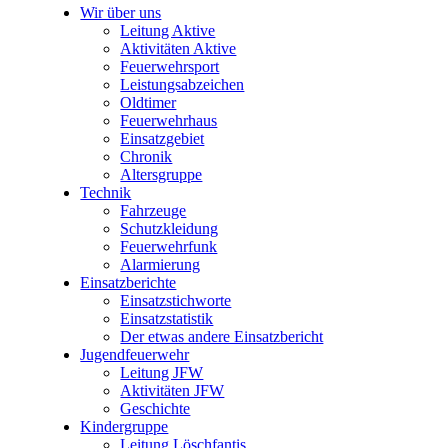
Wir über uns
Leitung Aktive
Aktivitäten Aktive
Feuerwehrsport
Leistungsabzeichen
Oldtimer
Feuerwehrhaus
Einsatzgebiet
Chronik
Altersgruppe
Technik
Fahrzeuge
Schutzkleidung
Feuerwehrfunk
Alarmierung
Einsatzberichte
Einsatzstichworte
Einsatzstatistik
Der etwas andere Einsatzbericht
Jugendfeuerwehr
Leitung JFW
Aktivitäten JFW
Geschichte
Kindergruppe
Leitung Löschfantis