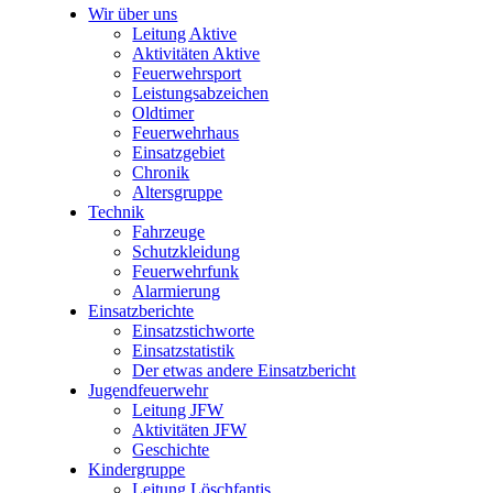
Wir über uns
Leitung Aktive
Aktivitäten Aktive
Feuerwehrsport
Leistungsabzeichen
Oldtimer
Feuerwehrhaus
Einsatzgebiet
Chronik
Altersgruppe
Technik
Fahrzeuge
Schutzkleidung
Feuerwehrfunk
Alarmierung
Einsatzberichte
Einsatzstichworte
Einsatzstatistik
Der etwas andere Einsatzbericht
Jugendfeuerwehr
Leitung JFW
Aktivitäten JFW
Geschichte
Kindergruppe
Leitung Löschfantis