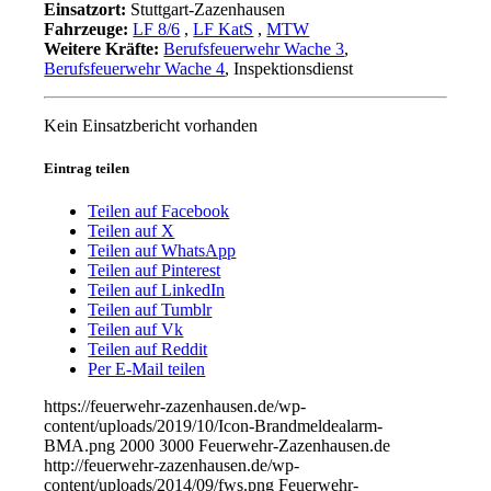
Einsatzort:
Stuttgart-Zazenhausen
Fahrzeuge:
LF 8/6
,
LF KatS
,
MTW
Weitere Kräfte:
Berufsfeuerwehr Wache 3
,
Berufsfeuerwehr Wache 4
, Inspektionsdienst
Kein Einsatzbericht vorhanden
Eintrag teilen
Teilen auf Facebook
Teilen auf X
Teilen auf WhatsApp
Teilen auf Pinterest
Teilen auf LinkedIn
Teilen auf Tumblr
Teilen auf Vk
Teilen auf Reddit
Per E-Mail teilen
https://feuerwehr-zazenhausen.de/wp-
content/uploads/2019/10/Icon-Brandmeldealarm-
BMA.png
2000
3000
Feuerwehr-Zazenhausen.de
http://feuerwehr-zazenhausen.de/wp-
content/uploads/2014/09/fws.png
Feuerwehr-