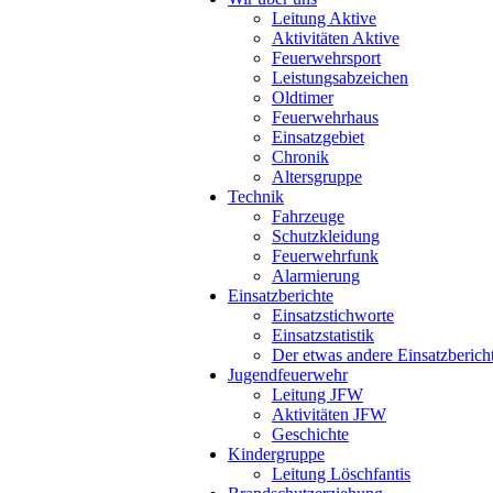
Leitung Aktive
Aktivitäten Aktive
Feuerwehrsport
Leistungsabzeichen
Oldtimer
Feuerwehrhaus
Einsatzgebiet
Chronik
Altersgruppe
Technik
Fahrzeuge
Schutzkleidung
Feuerwehrfunk
Alarmierung
Einsatzberichte
Einsatzstichworte
Einsatzstatistik
Der etwas andere Einsatzberich
Jugendfeuerwehr
Leitung JFW
Aktivitäten JFW
Geschichte
Kindergruppe
Leitung Löschfantis