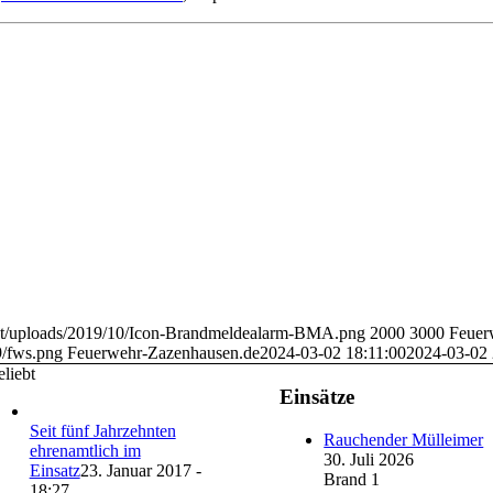
ent/uploads/2019/10/Icon-Brandmeldealarm-BMA.png
2000
3000
Feuer
9/fws.png
Feuerwehr-Zazenhausen.de
2024-03-02 18:11:00
2024-03-02 
liebt
Einsätze
Seit fünf Jahrzehnten
Rauchender Mülleimer
ehrenamtlich im
30. Juli 2026
Einsatz
23. Januar 2017 -
Brand 1
18:27