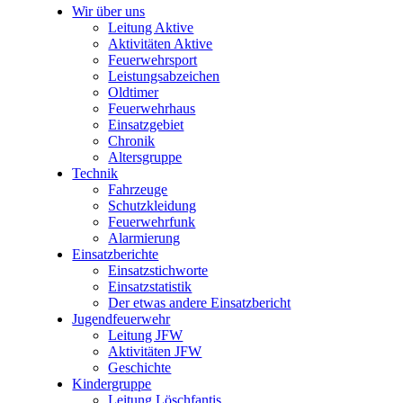
Wir über uns
Leitung Aktive
Aktivitäten Aktive
Feuerwehrsport
Leistungsabzeichen
Oldtimer
Feuerwehrhaus
Einsatzgebiet
Chronik
Altersgruppe
Technik
Fahrzeuge
Schutzkleidung
Feuerwehrfunk
Alarmierung
Einsatzberichte
Einsatzstichworte
Einsatzstatistik
Der etwas andere Einsatzbericht
Jugendfeuerwehr
Leitung JFW
Aktivitäten JFW
Geschichte
Kindergruppe
Leitung Löschfantis