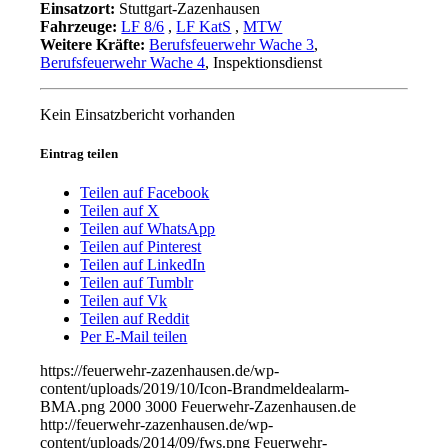
Einsatzort:
Stuttgart-Zazenhausen
Fahrzeuge:
LF 8/6
,
LF KatS
,
MTW
Weitere Kräfte:
Berufsfeuerwehr Wache 3
,
Berufsfeuerwehr Wache 4
, Inspektionsdienst
Kein Einsatzbericht vorhanden
Eintrag teilen
Teilen auf Facebook
Teilen auf X
Teilen auf WhatsApp
Teilen auf Pinterest
Teilen auf LinkedIn
Teilen auf Tumblr
Teilen auf Vk
Teilen auf Reddit
Per E-Mail teilen
https://feuerwehr-zazenhausen.de/wp-
content/uploads/2019/10/Icon-Brandmeldealarm-
BMA.png
2000
3000
Feuerwehr-Zazenhausen.de
http://feuerwehr-zazenhausen.de/wp-
content/uploads/2014/09/fws.png
Feuerwehr-