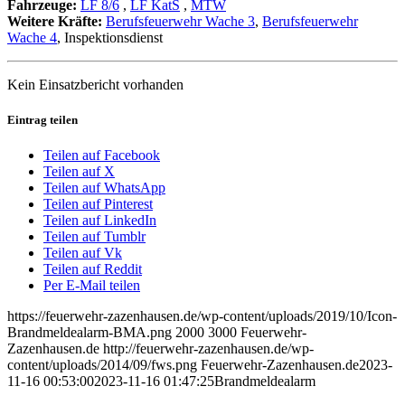
Fahrzeuge:
LF 8/6
,
LF KatS
,
MTW
Weitere Kräfte:
Berufsfeuerwehr Wache 3
,
Berufsfeuerwehr
Wache 4
, Inspektionsdienst
Kein Einsatzbericht vorhanden
Eintrag teilen
Teilen auf Facebook
Teilen auf X
Teilen auf WhatsApp
Teilen auf Pinterest
Teilen auf LinkedIn
Teilen auf Tumblr
Teilen auf Vk
Teilen auf Reddit
Per E-Mail teilen
https://feuerwehr-zazenhausen.de/wp-content/uploads/2019/10/Icon-
Brandmeldealarm-BMA.png
2000
3000
Feuerwehr-
Zazenhausen.de
http://feuerwehr-zazenhausen.de/wp-
content/uploads/2014/09/fws.png
Feuerwehr-Zazenhausen.de
2023-
11-16 00:53:00
2023-11-16 01:47:25
Brandmeldealarm