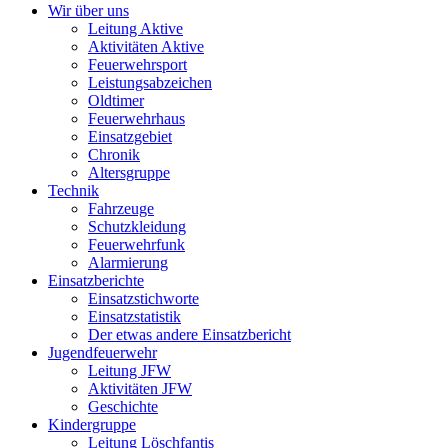
Wir über uns
Leitung Aktive
Aktivitäten Aktive
Feuerwehrsport
Leistungsabzeichen
Oldtimer
Feuerwehrhaus
Einsatzgebiet
Chronik
Altersgruppe
Technik
Fahrzeuge
Schutzkleidung
Feuerwehrfunk
Alarmierung
Einsatzberichte
Einsatzstichworte
Einsatzstatistik
Der etwas andere Einsatzbericht
Jugendfeuerwehr
Leitung JFW
Aktivitäten JFW
Geschichte
Kindergruppe
Leitung Löschfantis