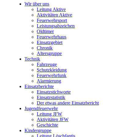
Wir über uns
Leitung Aktive
Aktivitäten Aktive
Feuerwehrsport
Leistungsabzeichen
Oldtimer
Feuerwehrhaus
Einsatzgebiet
Chronik
Altersgruppe
Technik
Fahrzeuge
Schutzkleidung
Feuerwehrfunk
Alarmierung
Einsatzberichte
Einsatzstichworte
Einsatzstatistik
Der etwas andere Einsatzbericht
Jugendfeuerwehr
Leitung JFW
Aktivitäten JFW
Geschichte
Kindergruppe
Leitung Löschfantis