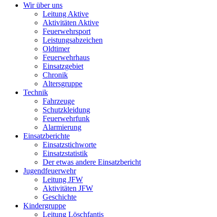
Wir über uns
Leitung Aktive
Aktivitäten Aktive
Feuerwehrsport
Leistungsabzeichen
Oldtimer
Feuerwehrhaus
Einsatzgebiet
Chronik
Altersgruppe
Technik
Fahrzeuge
Schutzkleidung
Feuerwehrfunk
Alarmierung
Einsatzberichte
Einsatzstichworte
Einsatzstatistik
Der etwas andere Einsatzbericht
Jugendfeuerwehr
Leitung JFW
Aktivitäten JFW
Geschichte
Kindergruppe
Leitung Löschfantis