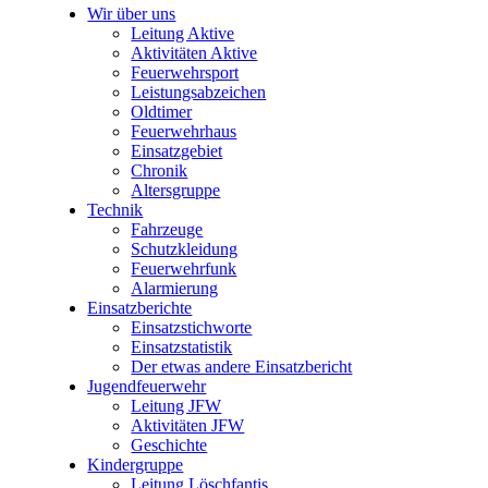
Wir über uns
Leitung Aktive
Aktivitäten Aktive
Feuerwehrsport
Leistungsabzeichen
Oldtimer
Feuerwehrhaus
Einsatzgebiet
Chronik
Altersgruppe
Technik
Fahrzeuge
Schutzkleidung
Feuerwehrfunk
Alarmierung
Einsatzberichte
Einsatzstichworte
Einsatzstatistik
Der etwas andere Einsatzbericht
Jugendfeuerwehr
Leitung JFW
Aktivitäten JFW
Geschichte
Kindergruppe
Leitung Löschfantis