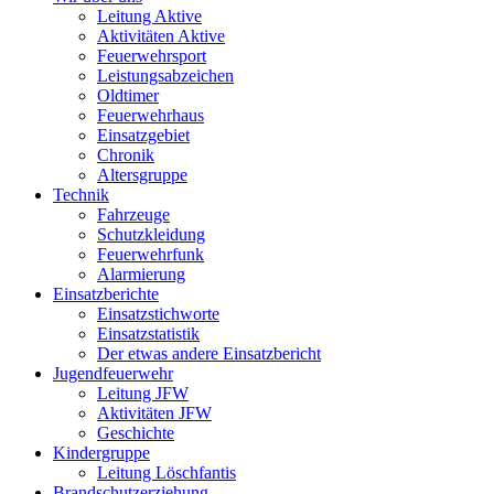
Leitung Aktive
Aktivitäten Aktive
Feuerwehrsport
Leistungsabzeichen
Oldtimer
Feuerwehrhaus
Einsatzgebiet
Chronik
Altersgruppe
Technik
Fahrzeuge
Schutzkleidung
Feuerwehrfunk
Alarmierung
Einsatzberichte
Einsatzstichworte
Einsatzstatistik
Der etwas andere Einsatzbericht
Jugendfeuerwehr
Leitung JFW
Aktivitäten JFW
Geschichte
Kindergruppe
Leitung Löschfantis
Brandschutzerziehung