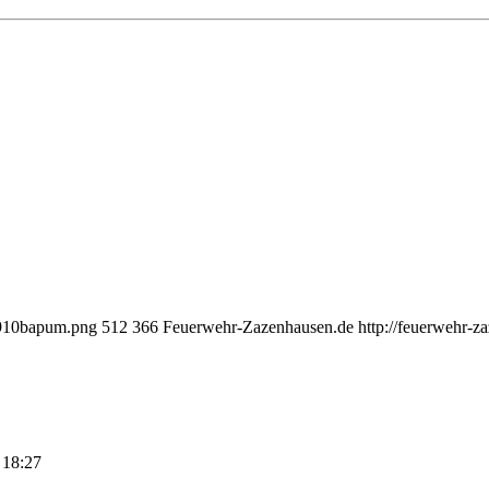
_910bapum.png
512
366
Feuerwehr-Zazenhausen.de
http://feuerwehr-
 18:27