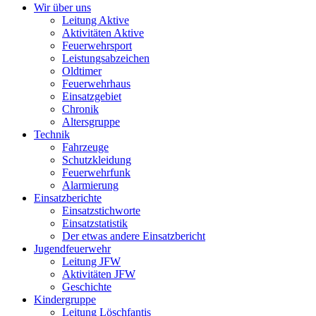
Wir über uns
Leitung Aktive
Aktivitäten Aktive
Feuerwehrsport
Leistungsabzeichen
Oldtimer
Feuerwehrhaus
Einsatzgebiet
Chronik
Altersgruppe
Technik
Fahrzeuge
Schutzkleidung
Feuerwehrfunk
Alarmierung
Einsatzberichte
Einsatzstichworte
Einsatzstatistik
Der etwas andere Einsatzbericht
Jugendfeuerwehr
Leitung JFW
Aktivitäten JFW
Geschichte
Kindergruppe
Leitung Löschfantis