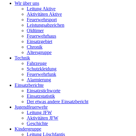
Wir über uns
Leitung Aktive
Aktivitäten Aktive
Feuerwehrsport
Leistungsabzeichen
Oldtimer
Feuerwehrhaus
Einsatzgebiet
Chronik
Altersgruppe
Technik
Fahrzeuge
Schutzkleidung
Feuerwehrfunk
Alarmierung
Einsatzberichte
Einsatzstichworte
Einsatzstatistik
Der etwas andere Einsatzbericht
Jugendfeuerwehr
Leitung JFW
Aktivitäten JFW
Geschichte
Kindergruppe
Leitung Löschfantis