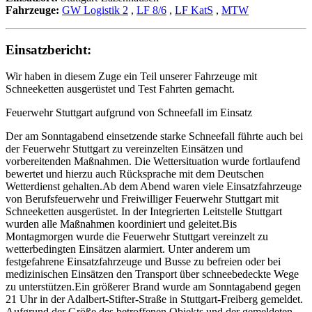
Fahrzeuge:
GW Logistik 2
,
LF 8/6
,
LF KatS
,
MTW
Einsatzbericht:
Wir haben in diesem Zuge ein Teil unserer Fahrzeuge mit
Schneeketten ausgerüstet und Test Fahrten gemacht.
Feuerwehr Stuttgart aufgrund von Schneefall im Einsatz
Der am Sonntagabend einsetzende starke Schneefall führte auch bei
der Feuerwehr Stuttgart zu vereinzelten Einsätzen und
vorbereitenden Maßnahmen. Die Wettersituation wurde fortlaufend
bewertet und hierzu auch Rücksprache mit dem Deutschen
Wetterdienst gehalten.Ab dem Abend waren viele Einsatzfahrzeuge
von Berufsfeuerwehr und Freiwilliger Feuerwehr Stuttgart mit
Schneeketten ausgerüstet. In der Integrierten Leitstelle Stuttgart
wurden alle Maßnahmen koordiniert und geleitet.Bis
Montagmorgen wurde die Feuerwehr Stuttgart vereinzelt zu
wetterbedingten Einsätzen alarmiert. Unter anderem um
festgefahrene Einsatzfahrzeuge und Busse zu befreien oder bei
medizinischen Einsätzen den Transport über schneebedeckte Wege
zu unterstützen.Ein größerer Brand wurde am Sonntagabend gegen
21 Uhr in der Adalbert‐Stifter‐Straße in Stuttgart‐Freiberg gemeldet.
Aufgrund der Größe des betroffenen Objekts und der gemeldeten