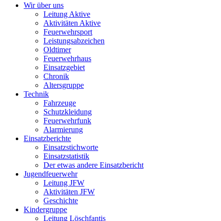
Wir über uns
Leitung Aktive
Aktivitäten Aktive
Feuerwehrsport
Leistungsabzeichen
Oldtimer
Feuerwehrhaus
Einsatzgebiet
Chronik
Altersgruppe
Technik
Fahrzeuge
Schutzkleidung
Feuerwehrfunk
Alarmierung
Einsatzberichte
Einsatzstichworte
Einsatzstatistik
Der etwas andere Einsatzbericht
Jugendfeuerwehr
Leitung JFW
Aktivitäten JFW
Geschichte
Kindergruppe
Leitung Löschfantis