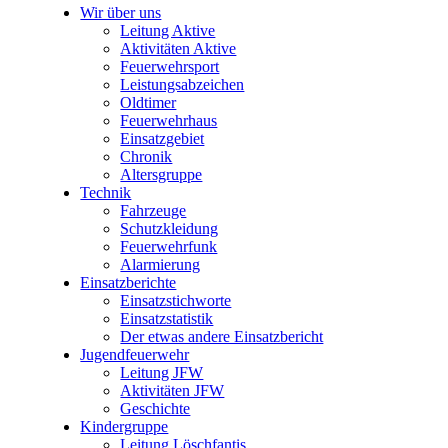
Wir über uns
Leitung Aktive
Aktivitäten Aktive
Feuerwehrsport
Leistungsabzeichen
Oldtimer
Feuerwehrhaus
Einsatzgebiet
Chronik
Altersgruppe
Technik
Fahrzeuge
Schutzkleidung
Feuerwehrfunk
Alarmierung
Einsatzberichte
Einsatzstichworte
Einsatzstatistik
Der etwas andere Einsatzbericht
Jugendfeuerwehr
Leitung JFW
Aktivitäten JFW
Geschichte
Kindergruppe
Leitung Löschfantis