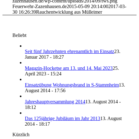
zazenhausen.de/wp-content/uploads/2014/09/fws.png
Feuerwehr-Zazenhausen.de
2015-05-09 20:14:00
2017-03-
30 16:26:39
Rauchentwicklung aus Mülleimer
Beliebt
Seit fünf Jahrzehnten ehrenamtlich im Einsatz
23.
Januar 2017 - 18:27
Magazin-Hocketse am 13. und 14. Mai 2023
25.
April 2023 - 15:24
Einsatzübung Wohnungsbrand in S-Stammheim
13.
August 2014 - 17:56
Jahreshauptversammlung 2014
13. August 2014 -
18:12
Das 125jährige Jubiläum im Jahr 2013
13. August
2014 - 18:17
Kürzlich