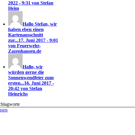
2022 - 9:31 von Stefan
Heim
Hallo Stefan, wir
haben eben einen
Kartenausschnitt
zur...
17. Juni 2017 - 9:01
von Feuerwehr-
Zazenhausen.de
Hallo, wir
würden gerne die
Sonnenwendfeier zum
ersten...
16. Juni 2017 -
20:42 von Stefan
Heinrichs
chlagworte
usen