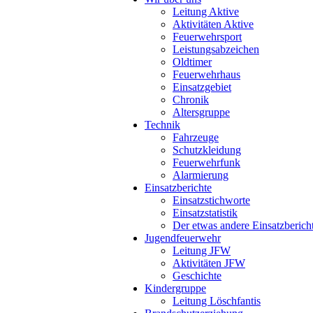
Leitung Aktive
Aktivitäten Aktive
Feuerwehrsport
Leistungsabzeichen
Oldtimer
Feuerwehrhaus
Einsatzgebiet
Chronik
Altersgruppe
Technik
Fahrzeuge
Schutzkleidung
Feuerwehrfunk
Alarmierung
Einsatzberichte
Einsatzstichworte
Einsatzstatistik
Der etwas andere Einsatzberich
Jugendfeuerwehr
Leitung JFW
Aktivitäten JFW
Geschichte
Kindergruppe
Leitung Löschfantis