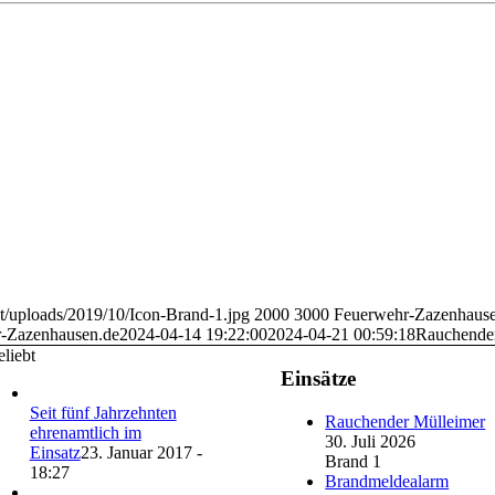
t/uploads/2019/10/Icon-Brand-1.jpg
2000
3000
Feuerwehr-Zazenhause
-Zazenhausen.de
2024-04-14 19:22:00
2024-04-21 00:59:18
Rauchende
liebt
Einsätze
Seit fünf Jahrzehnten
Rauchender Mülleimer
ehrenamtlich im
30. Juli 2026
Einsatz
23. Januar 2017 -
Brand 1
18:27
Brandmeldealarm