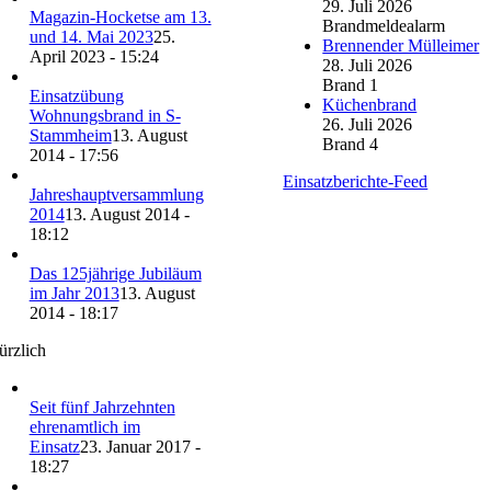
29. Juli 2026
Magazin-Hocketse am 13.
Brandmeldealarm
und 14. Mai 2023
25.
Brennender Mülleimer
April 2023 - 15:24
28. Juli 2026
Brand 1
Einsatzübung
Küchenbrand
Wohnungsbrand in S-
26. Juli 2026
Stammheim
13. August
Brand 4
2014 - 17:56
Einsatzberichte-Feed
Jahreshauptversammlung
2014
13. August 2014 -
18:12
Das 125jährige Jubiläum
im Jahr 2013
13. August
2014 - 18:17
ürzlich
Seit fünf Jahrzehnten
ehrenamtlich im
Einsatz
23. Januar 2017 -
18:27