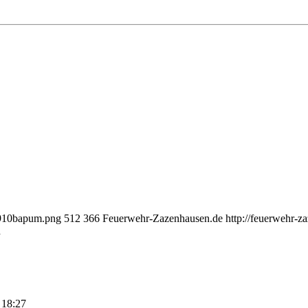
_910bapum.png
512
366
Feuerwehr-Zazenhausen.de
http://feuerwehr-
d
 18:27