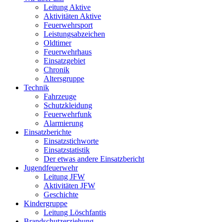
Leitung Aktive
Aktivitäten Aktive
Feuerwehrsport
Leistungsabzeichen
Oldtimer
Feuerwehrhaus
Einsatzgebiet
Chronik
Altersgruppe
Technik
Fahrzeuge
Schutzkleidung
Feuerwehrfunk
Alarmierung
Einsatzberichte
Einsatzstichworte
Einsatzstatistik
Der etwas andere Einsatzbericht
Jugendfeuerwehr
Leitung JFW
Aktivitäten JFW
Geschichte
Kindergruppe
Leitung Löschfantis
Brandschutzerziehung