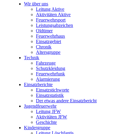
Wir über uns
Leitung Aktive
Aktivitäten Aktive
Feuerwehrsport
Leistungsabzeichen
Oldtimer
Feuerwehrhaus
Einsatzgebiet
Chronik
Altersgruppe
Technik
Fahrzeuge
Schutzkleidung
Feuerwehrfunk
Alarmierung
Einsatzberichte
Einsatzstichworte
Einsatzstatistik
Der etwas andere Einsatzbericht
Jugendfeuerwehr
Leitung JFW
Aktivitäten JFW
Geschichte
Kindergruppe
Leitung Löschfantis