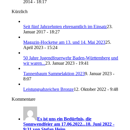
2014 - 18:17
Kürzlich
Seit fünf Jahrzehnten ehrenamtlich im Einsatz
23.
Januar 2017 - 18:27
Magazin-Hocketse am 13. und 14. Mai 2023
25.
April 2023 - 15:24
50 Jahre Jugendfeuerwehr Baden-Württemberg und
wir waren...
23. Januar 2023 - 19:41
Tannenbaum Sammelaktion 2023
9. Januar 2023 -
8:07
Leistungsabzeichen Bronze
12. Oktober 2022 - 9:48
Kommentare
Es ist uns ein Bedürfnis, die
Sonnwendfeier am 17.06.2022...
18. Juni 2022 -
9:31 von Stefan Heim