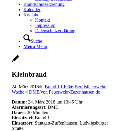
Brandschutzerziehung
Kalender
Kontakt
Kontakt
Impressum
Datenschutzerklärung
Suche
Menü
Menü
Kleinbrand
24. März 2018
/
in
Brand 1
LF 8/6
Berufsfeuerwehr
Wache 4
DME
/
von
Feuerwehr-Zazenhausen.de
Datum:
24. März 2018 um 13:45 Uhr
Alarmierungsart:
DME
Dauer:
30 Minuten
Einsatzart:
Brand 1
Einsatzort:
Stuttgart-Zuffenhausen, Ludwigsburger
Straße