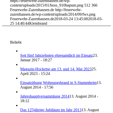
https://feuerwehr-zazenhausen.de/wp-
content/uploads/2015/01/boss_910bapum.png
512
366
Feuerwehr-Zazenhausen.de
http://feuerwehr-
zazenhausen.de/wp-content/uploads/2014/09/fws.png
Feuerwehr-Zazenhausen.de
2018-03-24 13:45:00
2018-03-
25 14:40:44
Kleinbrand
Beliebt
Seit fünf Jahrzehnten ehrenamtlich im Einsatz
23.
Januar 2017 - 18:27
Magazin-Hocketse am 13. und 14. Mai 2023
25.
April 2023 - 15:24
Einsatzübung Wohnungsbrand in S-Stammheim
13.
August 2014 - 17:56
Jahreshauptversammlung 2014
13. August 2014 -
18:12
Das 125jährige Jubiläum im Jahr 2013
13. August