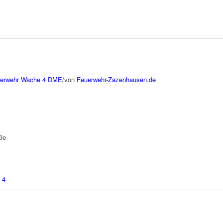
uerwehr Wache 4
DME
/
von
Feuerwehr-Zazenhausen.de
ße
 4