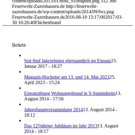
content/uploads/2015/01/boss_910bapum.png
512
366
Feuerwehr-Zazenhausen.de
http://feuerwehr-
zazenhausen.de/wp-content/uploads/2014/09/fws.png
Feuerwehr-Zazenhausen.de
2016-08-10 15:17:00
2017-03-
30 16:26:40
Flächenbrand
Beliebt
Seit fünf Jahrzehnten ehrenamtlich im Einsatz
23.
Januar 2017 - 18:27
Magazin-Hocketse am 13. und 14. Mai 2023
25.
April 2023 - 15:24
Einsatzübung Wohnungsbrand in S-Stammheim
13.
August 2014 - 17:56
Jahreshauptversammlung 2014
13. August 2014 -
18:12
Das 125jährige Jubiläum im Jahr 2013
13. August
2014 - 18:17