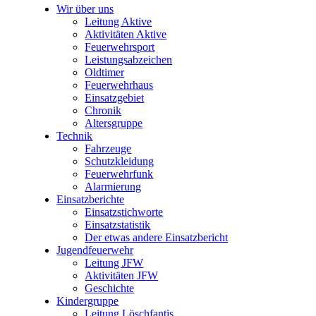
Wir über uns
Leitung Aktive
Aktivitäten Aktive
Feuerwehrsport
Leistungsabzeichen
Oldtimer
Feuerwehrhaus
Einsatzgebiet
Chronik
Altersgruppe
Technik
Fahrzeuge
Schutzkleidung
Feuerwehrfunk
Alarmierung
Einsatzberichte
Einsatzstichworte
Einsatzstatistik
Der etwas andere Einsatzbericht
Jugendfeuerwehr
Leitung JFW
Aktivitäten JFW
Geschichte
Kindergruppe
Leitung Löschfantis