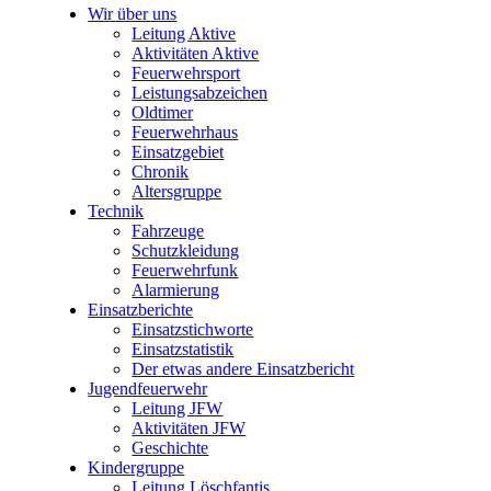
Wir über uns
Leitung Aktive
Aktivitäten Aktive
Feuerwehrsport
Leistungsabzeichen
Oldtimer
Feuerwehrhaus
Einsatzgebiet
Chronik
Altersgruppe
Technik
Fahrzeuge
Schutzkleidung
Feuerwehrfunk
Alarmierung
Einsatzberichte
Einsatzstichworte
Einsatzstatistik
Der etwas andere Einsatzbericht
Jugendfeuerwehr
Leitung JFW
Aktivitäten JFW
Geschichte
Kindergruppe
Leitung Löschfantis