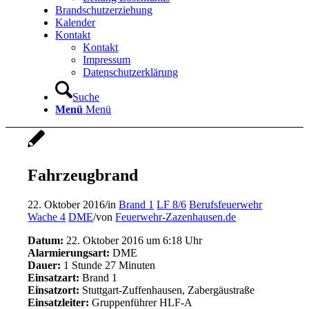
Brandschutzerziehung
Kalender
Kontakt
Kontakt
Impressum
Datenschutzerklärung
Suche
Menü
Menü
Fahrzeugbrand
22. Oktober 2016
/
in
Brand 1
LF 8/6
Berufsfeuerwehr
Wache 4
DME
/
von
Feuerwehr-Zazenhausen.de
Datum:
22. Oktober 2016 um 6:18 Uhr
Alarmierungsart:
DME
Dauer:
1 Stunde 27 Minuten
Einsatzart:
Brand 1
Einsatzort:
Stuttgart-Zuffenhausen, Zabergäustraße
Einsatzleiter:
Gruppenführer HLF-A