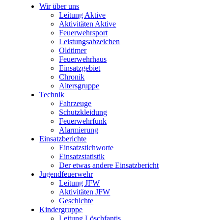
Wir über uns
Leitung Aktive
Aktivitäten Aktive
Feuerwehrsport
Leistungsabzeichen
Oldtimer
Feuerwehrhaus
Einsatzgebiet
Chronik
Altersgruppe
Technik
Fahrzeuge
Schutzkleidung
Feuerwehrfunk
Alarmierung
Einsatzberichte
Einsatzstichworte
Einsatzstatistik
Der etwas andere Einsatzbericht
Jugendfeuerwehr
Leitung JFW
Aktivitäten JFW
Geschichte
Kindergruppe
Leitung Löschfantis