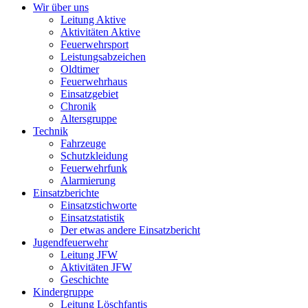
Wir über uns
Leitung Aktive
Aktivitäten Aktive
Feuerwehrsport
Leistungsabzeichen
Oldtimer
Feuerwehrhaus
Einsatzgebiet
Chronik
Altersgruppe
Technik
Fahrzeuge
Schutzkleidung
Feuerwehrfunk
Alarmierung
Einsatzberichte
Einsatzstichworte
Einsatzstatistik
Der etwas andere Einsatzbericht
Jugendfeuerwehr
Leitung JFW
Aktivitäten JFW
Geschichte
Kindergruppe
Leitung Löschfantis