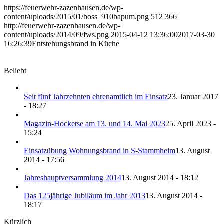
https://feuerwehr-zazenhausen.de/wp-
content/uploads/2015/01/boss_910bapum.png
512
366
http://feuerwehr-zazenhausen.de/wp-
content/uploads/2014/09/fws.png
2015-04-12 13:36:00
2017-03-30
16:26:39
Entstehungsbrand in Küche
Beliebt
Seit fünf Jahrzehnten ehrenamtlich im Einsatz
23. Januar 2017
- 18:27
Magazin-Hocketse am 13. und 14. Mai 2023
25. April 2023 -
15:24
Einsatzübung Wohnungsbrand in S-Stammheim
13. August
2014 - 17:56
Jahreshauptversammlung 2014
13. August 2014 - 18:12
Das 125jährige Jubiläum im Jahr 2013
13. August 2014 -
18:17
Kürzlich