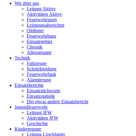
Wir über uns
Leitung Aktive
Aktivitäten Aktive
Feuerwehrsport
Leistungsabzeichen
Oldtimer
Feuerwehrhaus
Einsatzgebiet
Chronik
Altersgruppe
Technik
Fahrzeuge
Schutzkleidung
Feuerwehrfunk
Alarmierung
Einsatzberichte
Einsatzstichworte
Einsatzstatistik
Der etwas andere Einsatzbericht
Jugendfeuerwehr
Leitung JFW
Aktivitäten JFW
Geschichte
Kindergruppe
Leitung Löschfantis