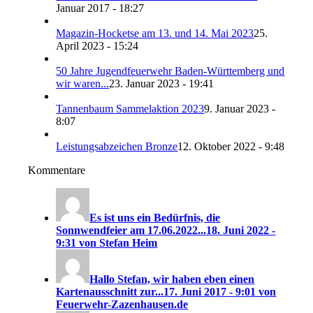
Januar 2017 - 18:27
Magazin-Hocketse am 13. und 14. Mai 2023
25.
April 2023 - 15:24
50 Jahre Jugendfeuerwehr Baden-Württemberg und
wir waren...
23. Januar 2023 - 19:41
Tannenbaum Sammelaktion 2023
9. Januar 2023 -
8:07
Leistungsabzeichen Bronze
12. Oktober 2022 - 9:48
Kommentare
Es ist uns ein Bedürfnis, die
Sonnwendfeier am 17.06.2022...
18. Juni 2022 -
9:31 von Stefan Heim
Hallo Stefan, wir haben eben einen
Kartenausschnitt zur...
17. Juni 2017 - 9:01 von
Feuerwehr-Zazenhausen.de