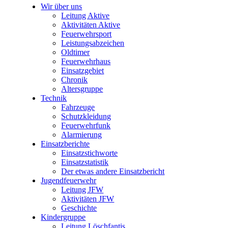
Wir über uns
Leitung Aktive
Aktivitäten Aktive
Feuerwehrsport
Leistungsabzeichen
Oldtimer
Feuerwehrhaus
Einsatzgebiet
Chronik
Altersgruppe
Technik
Fahrzeuge
Schutzkleidung
Feuerwehrfunk
Alarmierung
Einsatzberichte
Einsatzstichworte
Einsatzstatistik
Der etwas andere Einsatzbericht
Jugendfeuerwehr
Leitung JFW
Aktivitäten JFW
Geschichte
Kindergruppe
Leitung Löschfantis