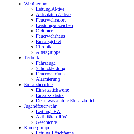
Wir über uns
Leitung Aktive
Aktivitäten Aktive
Feuerwehrsport
Leistungsabzeichen
Oldtimer
Feuerwehrhaus
Einsatzgebiet
Chronik
Altersgruppe
Technik
Fahrzeuge
Schutzkleidung
Feuerwehrfunk
Alarmierung
Einsatzberichte
Einsatzstichworte
Einsatzstatistik
Der etwas andere Einsatzbericht
Jugendfeuerwehr
Leitung JFW
Aktivitäten JFW
Geschichte
Kindergruppe
Leitung Löschfantis