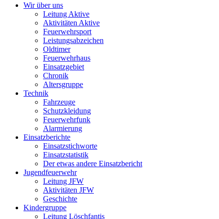
Wir über uns
Leitung Aktive
Aktivitäten Aktive
Feuerwehrsport
Leistungsabzeichen
Oldtimer
Feuerwehrhaus
Einsatzgebiet
Chronik
Altersgruppe
Technik
Fahrzeuge
Schutzkleidung
Feuerwehrfunk
Alarmierung
Einsatzberichte
Einsatzstichworte
Einsatzstatistik
Der etwas andere Einsatzbericht
Jugendfeuerwehr
Leitung JFW
Aktivitäten JFW
Geschichte
Kindergruppe
Leitung Löschfantis