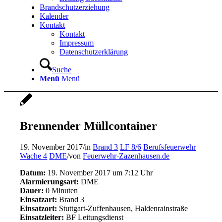
Brandschutzerziehung
Kalender
Kontakt
Kontakt
Impressum
Datenschutzerklärung
Suche
Menü
Menü
Brennender Müllcontainer
19. November 2017
/
in
Brand 3
LF 8/6
Berufsfeuerwehr
Wache 4
DME
/
von
Feuerwehr-Zazenhausen.de
Datum:
19. November 2017 um 7:12 Uhr
Alarmierungsart:
DME
Dauer:
0 Minuten
Einsatzart:
Brand 3
Einsatzort:
Stuttgart-Zuffenhausen, Haldenrainstraße
Einsatzleiter:
BF Leitungsdienst