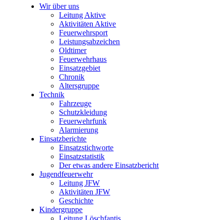
Wir über uns
Leitung Aktive
Aktivitäten Aktive
Feuerwehrsport
Leistungsabzeichen
Oldtimer
Feuerwehrhaus
Einsatzgebiet
Chronik
Altersgruppe
Technik
Fahrzeuge
Schutzkleidung
Feuerwehrfunk
Alarmierung
Einsatzberichte
Einsatzstichworte
Einsatzstatistik
Der etwas andere Einsatzbericht
Jugendfeuerwehr
Leitung JFW
Aktivitäten JFW
Geschichte
Kindergruppe
Leitung Löschfantis