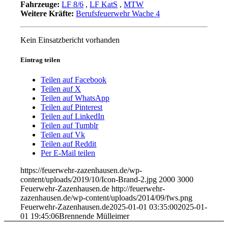
Fahrzeuge:
LF 8/6
,
LF KatS
,
MTW
Weitere Kräfte:
Berufsfeuerwehr Wache 4
Kein Einsatzbericht vorhanden
Eintrag teilen
Teilen auf Facebook
Teilen auf X
Teilen auf WhatsApp
Teilen auf Pinterest
Teilen auf LinkedIn
Teilen auf Tumblr
Teilen auf Vk
Teilen auf Reddit
Per E-Mail teilen
https://feuerwehr-zazenhausen.de/wp-
content/uploads/2019/10/Icon-Brand-2.jpg
2000
3000
Feuerwehr-Zazenhausen.de
http://feuerwehr-
zazenhausen.de/wp-content/uploads/2014/09/fws.png
Feuerwehr-Zazenhausen.de
2025-01-01 03:35:00
2025-01-
01 19:45:06
Brennende Mülleimer