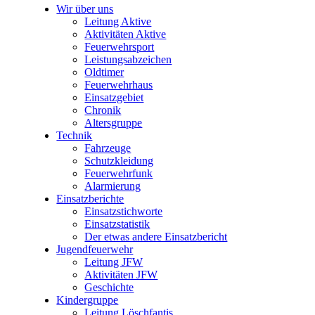
Wir über uns
Leitung Aktive
Aktivitäten Aktive
Feuerwehrsport
Leistungsabzeichen
Oldtimer
Feuerwehrhaus
Einsatzgebiet
Chronik
Altersgruppe
Technik
Fahrzeuge
Schutzkleidung
Feuerwehrfunk
Alarmierung
Einsatzberichte
Einsatzstichworte
Einsatzstatistik
Der etwas andere Einsatzbericht
Jugendfeuerwehr
Leitung JFW
Aktivitäten JFW
Geschichte
Kindergruppe
Leitung Löschfantis