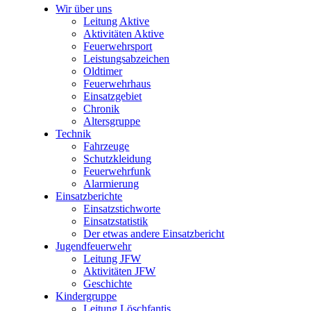
Wir über uns
Leitung Aktive
Aktivitäten Aktive
Feuerwehrsport
Leistungsabzeichen
Oldtimer
Feuerwehrhaus
Einsatzgebiet
Chronik
Altersgruppe
Technik
Fahrzeuge
Schutzkleidung
Feuerwehrfunk
Alarmierung
Einsatzberichte
Einsatzstichworte
Einsatzstatistik
Der etwas andere Einsatzbericht
Jugendfeuerwehr
Leitung JFW
Aktivitäten JFW
Geschichte
Kindergruppe
Leitung Löschfantis