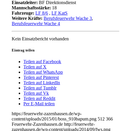
Einsatzleiter:
BF Direktionsdienst
Mannschaftsstärke:
18
Fahrzeuge:
LF 8/6
,
LF KatS
Weitere Kräfte:
Berufsfeuerwehr Wache 3
,
Berufsfeuerwehr Wache 4
Kein Einsatzbericht vorhanden
Eintrag teilen
Teilen auf Facebook
Teilen auf X
Teilen auf WhatsApp
Teilen auf Pinterest
Teilen auf LinkedIn
Teilen auf Tumblr
Teilen auf Vk
Teilen auf Reddit
Per E-Mail teilen
https://feuerwehr-zazenhausen.de/wp-
content/uploads/2015/01/boss_910bapum.png
512
366
Feuerwehr-Zazenhausen.de
http://feuerwehr-
zazenhausen.de/wp-content/uploads/2014/09/fws.png