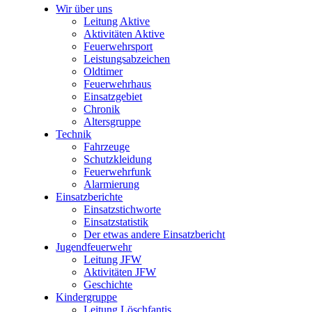
Wir über uns
Leitung Aktive
Aktivitäten Aktive
Feuerwehrsport
Leistungsabzeichen
Oldtimer
Feuerwehrhaus
Einsatzgebiet
Chronik
Altersgruppe
Technik
Fahrzeuge
Schutzkleidung
Feuerwehrfunk
Alarmierung
Einsatzberichte
Einsatzstichworte
Einsatzstatistik
Der etwas andere Einsatzbericht
Jugendfeuerwehr
Leitung JFW
Aktivitäten JFW
Geschichte
Kindergruppe
Leitung Löschfantis