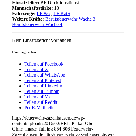
Einsatzleiter:
BF Direktionsdienst
Mannschaftsstärke:
18
Fahrzeuge:
LF 8/6
,
LF KatS
Weitere Kräfte:
Berufsfeuerwehr Wache 3
,
Berufsfeuerwehr Wache 4
Kein Einsatzbericht vorhanden
Eintrag teilen
Teilen auf Facebook
Teilen auf X
Teilen auf WhatsApp
Teilen auf Pinterest
Teilen auf LinkedIn
Teilen auf Tumblr
Teilen auf Vk
Teilen auf Reddit
Per E-Mail teilen
https://feuerwehr-zazenhausen.de/wp-
content/uploads/2016/02/RRL-Plakat-Oben-
Ohne_image_full.jpg
854
606
Feuerwehr-
Zazenhausen.de
http://feuerwehr-zazenhausen.de/wp-