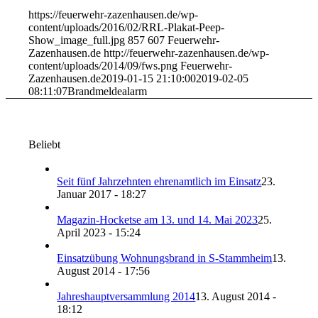
https://feuerwehr-zazenhausen.de/wp-
content/uploads/2016/02/RRL-Plakat-Peep-
Show_image_full.jpg
857
607
Feuerwehr-
Zazenhausen.de
http://feuerwehr-zazenhausen.de/wp-
content/uploads/2014/09/fws.png
Feuerwehr-
Zazenhausen.de
2019-01-15 21:10:00
2019-02-05
08:11:07
Brandmeldealarm
Beliebt
Seit fünf Jahrzehnten ehrenamtlich im Einsatz
23.
Januar 2017 - 18:27
Magazin-Hocketse am 13. und 14. Mai 2023
25.
April 2023 - 15:24
Einsatzübung Wohnungsbrand in S-Stammheim
13.
August 2014 - 17:56
Jahreshauptversammlung 2014
13. August 2014 -
18:12