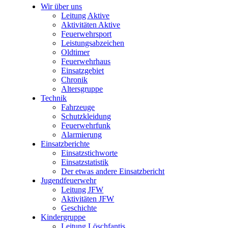
Wir über uns
Leitung Aktive
Aktivitäten Aktive
Feuerwehrsport
Leistungsabzeichen
Oldtimer
Feuerwehrhaus
Einsatzgebiet
Chronik
Altersgruppe
Technik
Fahrzeuge
Schutzkleidung
Feuerwehrfunk
Alarmierung
Einsatzberichte
Einsatzstichworte
Einsatzstatistik
Der etwas andere Einsatzbericht
Jugendfeuerwehr
Leitung JFW
Aktivitäten JFW
Geschichte
Kindergruppe
Leitung Löschfantis