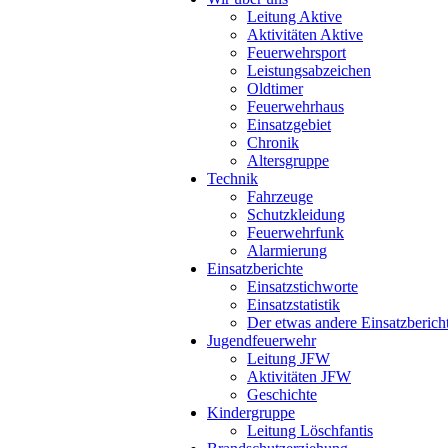
Leitung Aktive
Aktivitäten Aktive
Feuerwehrsport
Leistungsabzeichen
Oldtimer
Feuerwehrhaus
Einsatzgebiet
Chronik
Altersgruppe
Technik
Fahrzeuge
Schutzkleidung
Feuerwehrfunk
Alarmierung
Einsatzberichte
Einsatzstichworte
Einsatzstatistik
Der etwas andere Einsatzberich
Jugendfeuerwehr
Leitung JFW
Aktivitäten JFW
Geschichte
Kindergruppe
Leitung Löschfantis