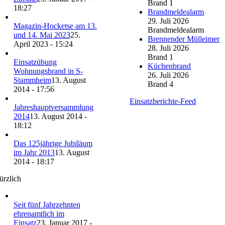
Brand 1
18:27
Brandmeldealarm
29. Juli 2026
Magazin-Hocketse am 13.
Brandmeldealarm
und 14. Mai 2023
25.
Brennender Mülleimer
April 2023 - 15:24
28. Juli 2026
Brand 1
Einsatzübung
Küchenbrand
Wohnungsbrand in S-
26. Juli 2026
Stammheim
13. August
Brand 4
2014 - 17:56
Einsatzberichte-Feed
Jahreshauptversammlung
2014
13. August 2014 -
18:12
Das 125jährige Jubiläum
im Jahr 2013
13. August
2014 - 18:17
ürzlich
Seit fünf Jahrzehnten
ehrenamtlich im
Einsatz
23. Januar 2017 -