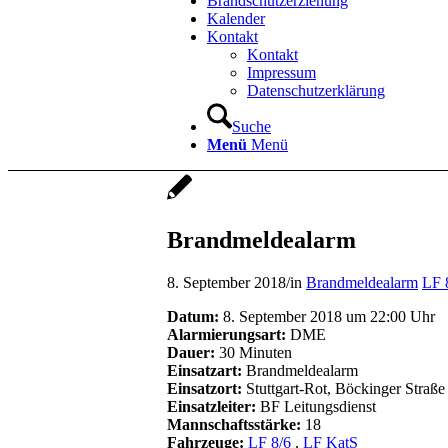
Brandschutzerziehung
Kalender
Kontakt
Kontakt
Impressum
Datenschutzerklärung
Suche
Menü
Menü
Brandmeldealarm
8. September 2018
/
in
Brandmeldealarm
LF 
Datum:
8. September 2018 um 22:00 Uhr
Alarmierungsart:
DME
Dauer:
30 Minuten
Einsatzart:
Brandmeldealarm
Einsatzort:
Stuttgart-Rot, Böckinger Straße
Einsatzleiter:
BF Leitungsdienst
Mannschaftsstärke:
18
Fahrzeuge:
LF 8/6
,
LF KatS