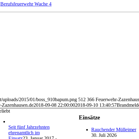
,
Berufsfeuerwehr Wache 4
ent/uploads/2015/01/boss_910bapum.png
512
366
Feuerwehr-Zazenhaus
-Zazenhausen.de
2018-09-08 22:00:00
2018-09-10 13:40:57
Brandmeld
liebt
Einsätze
Seit fünf Jahrzehnten
Rauchender Mülleimer
ehrenamtlich im
30. Juli 2026
Einsatz
23. Januar 2017 -