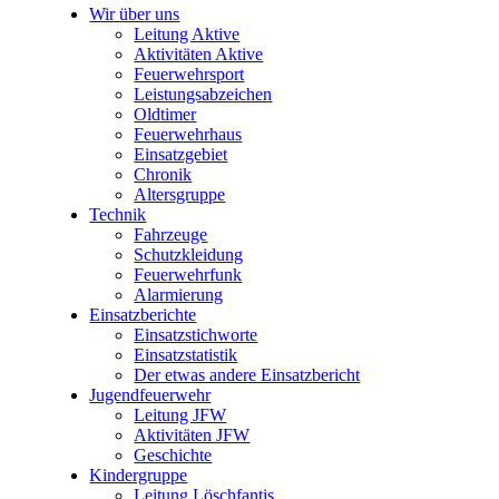
Wir über uns
Leitung Aktive
Aktivitäten Aktive
Feuerwehrsport
Leistungsabzeichen
Oldtimer
Feuerwehrhaus
Einsatzgebiet
Chronik
Altersgruppe
Technik
Fahrzeuge
Schutzkleidung
Feuerwehrfunk
Alarmierung
Einsatzberichte
Einsatzstichworte
Einsatzstatistik
Der etwas andere Einsatzbericht
Jugendfeuerwehr
Leitung JFW
Aktivitäten JFW
Geschichte
Kindergruppe
Leitung Löschfantis