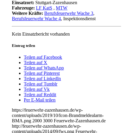
Einsatzort:
Stuttgart-Zazenhausen
Fahrzeuge:
LF KatS
,
MTW
Weitere Kräfte:
Berufsfeuerwehr Wache 3
,
Berufsfeuerwehr Wache 4
, Inspektionsdienst
Kein Einsatzbericht vorhanden
Eintrag teilen
Teilen auf Facebook
Teilen auf X
Teilen auf WhatsApp
Teilen auf Pinterest
Teilen auf LinkedIn
Teilen auf Tumblr
Teilen auf Vk
Teilen auf Reddit
Per E-Mail teilen
https://feuerwehr-zazenhausen.de/wp-
content/uploads/2019/10/Icon-Brandmeldealarm-
BMA.png
2000
3000
Feuerwehr-Zazenhausen.de
http://feuerwehr-zazenhausen.de/wp-
content/uploads/2014/09/fws.png
Feuerwehr-