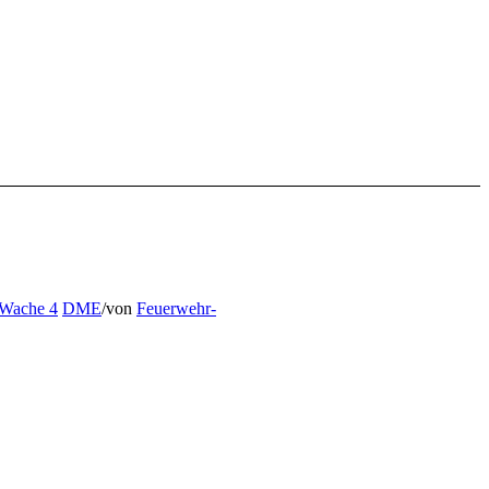
 Wache 4
DME
/
von
Feuerwehr-