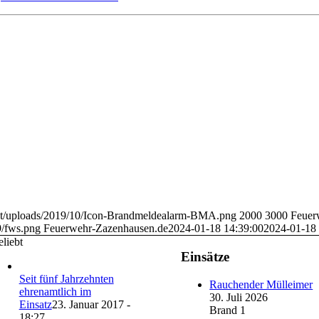
ent/uploads/2019/10/Icon-Brandmeldealarm-BMA.png
2000
3000
Feuer
9/fws.png
Feuerwehr-Zazenhausen.de
2024-01-18 14:39:00
2024-01-18 
liebt
Einsätze
Seit fünf Jahrzehnten
Rauchender Mülleimer
ehrenamtlich im
30. Juli 2026
Einsatz
23. Januar 2017 -
Brand 1
18:27