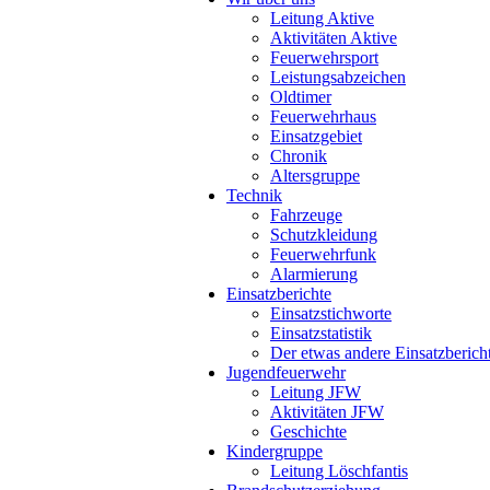
Leitung Aktive
Aktivitäten Aktive
Feuerwehrsport
Leistungsabzeichen
Oldtimer
Feuerwehrhaus
Einsatzgebiet
Chronik
Altersgruppe
Technik
Fahrzeuge
Schutzkleidung
Feuerwehrfunk
Alarmierung
Einsatzberichte
Einsatzstichworte
Einsatzstatistik
Der etwas andere Einsatzberich
Jugendfeuerwehr
Leitung JFW
Aktivitäten JFW
Geschichte
Kindergruppe
Leitung Löschfantis