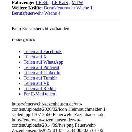
Fahrzeuge:
LF 8/6
,
LF KatS
,
MTW
Weitere Kräfte:
Berufsfeuerwehr Wache 1
,
Berufsfeuerwehr Wache 4
Kein Einsatzbericht vorhanden
Eintrag teilen
Teilen auf Facebook
Teilen auf X
Teilen auf WhatsApp
Teilen auf Pinterest
Teilen auf LinkedIn
Teilen auf Tumblr
Teilen auf Vk
Teilen auf Reddit
Per E-Mail teilen
https://feuerwehr-zazenhausen.de/wp-
content/uploads/2020/02/Icon-Heimrauchmelder-1-
scaled.jpg
1707
2560
Feuerwehr-Zazenhausen.de
http://feuerwehr-zazenhausen.de/wp-
content/uploads/2014/09/fws.png
Feuerwehr-
Zazenhausen.de
2025-01-05 12:34:00
2025-01-06