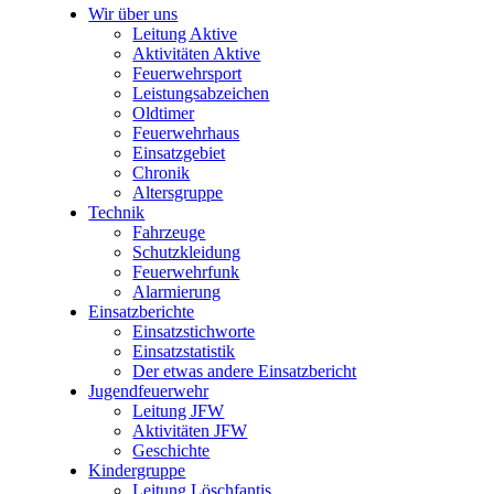
Wir über uns
Leitung Aktive
Aktivitäten Aktive
Feuerwehrsport
Leistungsabzeichen
Oldtimer
Feuerwehrhaus
Einsatzgebiet
Chronik
Altersgruppe
Technik
Fahrzeuge
Schutzkleidung
Feuerwehrfunk
Alarmierung
Einsatzberichte
Einsatzstichworte
Einsatzstatistik
Der etwas andere Einsatzbericht
Jugendfeuerwehr
Leitung JFW
Aktivitäten JFW
Geschichte
Kindergruppe
Leitung Löschfantis