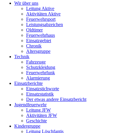
Wir über uns
Leitung Aktive
Aktivitäten Aktive
Feuerwehrsport
Leistungsabzeichen
Oldtimer
Feuerwehrhaus
Einsatzgebiet
Chronik
Altersgruppe
Technik
Fahrzeuge
Schutzkleidung
Feuerwehrfunk
Alarmierung
Einsatzberichte
Einsatzstichworte
Einsatzstatistik
Der etwas andere Einsatzbericht
Jugendfeuerwehr
Leitung JFW
Aktivitäten JFW
Geschichte
Kindergruppe
Leitung Löschfantis