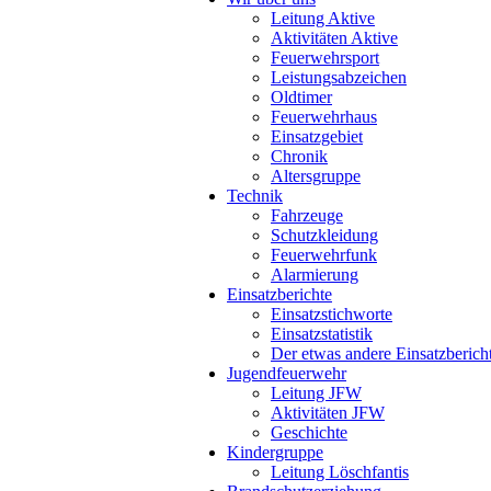
Leitung Aktive
Aktivitäten Aktive
Feuerwehrsport
Leistungsabzeichen
Oldtimer
Feuerwehrhaus
Einsatzgebiet
Chronik
Altersgruppe
Technik
Fahrzeuge
Schutzkleidung
Feuerwehrfunk
Alarmierung
Einsatzberichte
Einsatzstichworte
Einsatzstatistik
Der etwas andere Einsatzberich
Jugendfeuerwehr
Leitung JFW
Aktivitäten JFW
Geschichte
Kindergruppe
Leitung Löschfantis