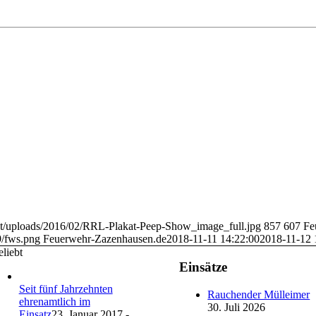
nt/uploads/2016/02/RRL-Plakat-Peep-Show_image_full.jpg
857
607
Fe
9/fws.png
Feuerwehr-Zazenhausen.de
2018-11-11 14:22:00
2018-11-12 
liebt
Einsätze
Seit fünf Jahrzehnten
Rauchender Mülleimer
ehrenamtlich im
30. Juli 2026
Einsatz
23. Januar 2017 -