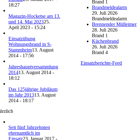
Brand 1
18:27
Brandmeldealarm
29. Juli 2026
Magazin-Hocketse am 13.
Brandmeldealarm
und 14. Mai 2023
25.
Brennender Mülleimer
April 2023 - 15:24
28. Juli 2026
Brand 1
Einsatzübung
Küchenbrand
Wohnungsbrand in S-
26. Juli 2026
Stammheim
13. August
Brand 4
2014 - 17:56
Einsatzberichte-Feed
Jahreshauptversammlung
2014
13. August 2014 -
18:12
Das 125jährige Jubiläum
im Jahr 2013
13. August
2014 - 18:17
ürzlich
Seit fünf Jahrzehnten
ehrenamtlich im
Einsatz
23. Januar 2017 -