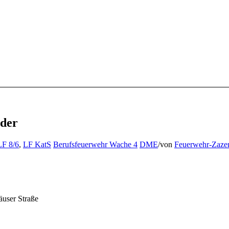
der
LF 8/6
,
LF KatS
Berufsfeuerwehr Wache 4
DME
/
von
Feuerwehr-Zaze
äuser Straße