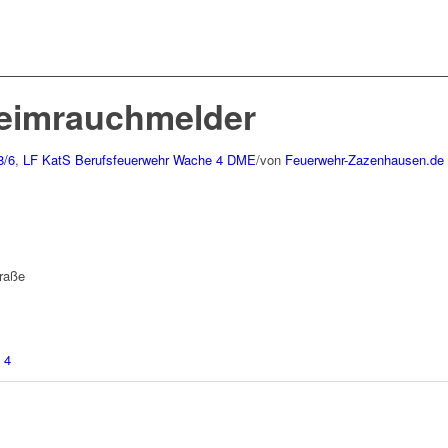
Heimrauchmelder
8/6
,
LF KatS
Berufsfeuerwehr Wache 4
DME
/
von
Feuerwehr-Zazenhausen.de
traße
 4