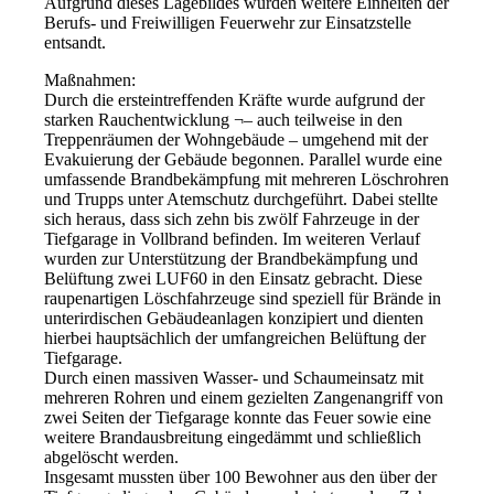
Aufgrund dieses Lagebildes wurden weitere Einheiten der
Berufs- und Freiwilligen Feuerwehr zur Einsatzstelle
entsandt.
Maßnahmen:
Durch die ersteintreffenden Kräfte wurde aufgrund der
starken Rauchentwicklung ¬– auch teilweise in den
Treppenräumen der Wohngebäude – umgehend mit der
Evakuierung der Gebäude begonnen. Parallel wurde eine
umfassende Brandbekämpfung mit mehreren Löschrohren
und Trupps unter Atemschutz durchgeführt. Dabei stellte
sich heraus, dass sich zehn bis zwölf Fahrzeuge in der
Tiefgarage in Vollbrand befinden. Im weiteren Verlauf
wurden zur Unterstützung der Brandbekämpfung und
Belüftung zwei LUF60 in den Einsatz gebracht. Diese
raupenartigen Löschfahrzeuge sind speziell für Brände in
unterirdischen Gebäudeanlagen konzipiert und dienten
hierbei hauptsächlich der umfangreichen Belüftung der
Tiefgarage.
Durch einen massiven Wasser- und Schaumeinsatz mit
mehreren Rohren und einem gezielten Zangenangriff von
zwei Seiten der Tiefgarage konnte das Feuer sowie eine
weitere Brandausbreitung eingedämmt und schließlich
abgelöscht werden.
Insgesamt mussten über 100 Bewohner aus den über der