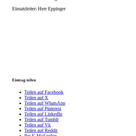
Einsatzleiter: Herr Eppinger
Eintrag teilen
Teilen auf Facebook
Teilen auf X
Teilen auf WhatsApp
Teilen auf Pinterest
Teilen auf LinkedIn
Teilen auf Tumblr
Teilen auf Vk
Teilen auf Reddit
Per E-Mail teilen