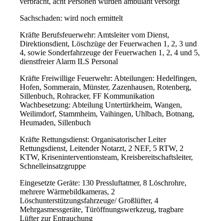
verbracht, acht Personen wurden ambulant versorgt
Sachschaden: wird noch ermittelt
Kräfte Berufsfeuerwehr: Amtsleiter vom Dienst,
Direktionsdient, Löschzüge der Feuerwachen 1, 2, 3 und
4, sowie Sonderfahrzeuge der Feuerwachen 1, 2, 4 und 5,
dienstfreier Alarm
ILS
Personal
Kräfte Freiwillige Feuerwehr: Abteilungen: Hedelfingen,
Hofen, Sommerain, Münster, Zazenhausen, Rotenberg,
Sillenbuch, Rohracker, FF Kommunikation
Wachbesetzung: Abteilung Untertürkheim, Wangen,
Weilimdorf, Stammheim, Vaihingen, Uhlbach, Botnang,
Heumaden, Sillenbuch
Kräfte Rettungsdienst: Organisatorischer Leiter
Rettungsdienst, Leitender Notarzt, 2
NEF
, 5
RTW
, 2
KTW
, Kriseninterventionsteam, Kreisbereitschaftsleiter,
Schnelleinsatzgruppe
Eingesetzte Geräte: 130 Pressluftatmer, 8 Löschrohre,
mehrere Wärmebildkameras, 2
Löschunterstützungsfahrzeuge/ Großlüfter, 4
Mehrgasmessgeräte, Türöffnungswerkzeug, tragbare
Lüfter zur Entrauchung