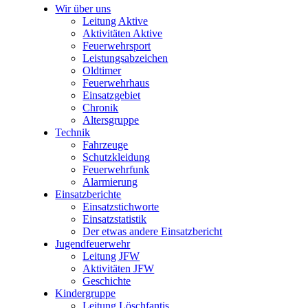
Wir über uns
Leitung Aktive
Aktivitäten Aktive
Feuerwehrsport
Leistungsabzeichen
Oldtimer
Feuerwehrhaus
Einsatzgebiet
Chronik
Altersgruppe
Technik
Fahrzeuge
Schutzkleidung
Feuerwehrfunk
Alarmierung
Einsatzberichte
Einsatzstichworte
Einsatzstatistik
Der etwas andere Einsatzbericht
Jugendfeuerwehr
Leitung JFW
Aktivitäten JFW
Geschichte
Kindergruppe
Leitung Löschfantis