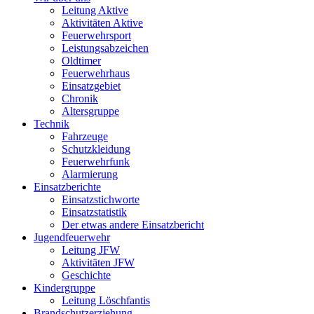
Leitung Aktive
Aktivitäten Aktive
Feuerwehrsport
Leistungsabzeichen
Oldtimer
Feuerwehrhaus
Einsatzgebiet
Chronik
Altersgruppe
Technik
Fahrzeuge
Schutzkleidung
Feuerwehrfunk
Alarmierung
Einsatzberichte
Einsatzstichworte
Einsatzstatistik
Der etwas andere Einsatzbericht
Jugendfeuerwehr
Leitung JFW
Aktivitäten JFW
Geschichte
Kindergruppe
Leitung Löschfantis
Brandschutzerziehung