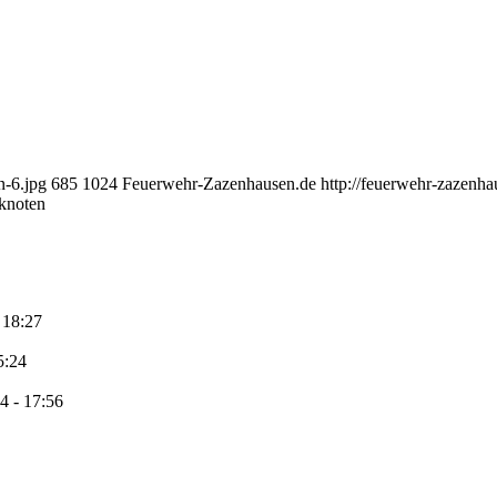
n-6.jpg
685
1024
Feuerwehr-Zazenhausen.de
http://feuerwehr-zazenh
knoten
 18:27
5:24
4 - 17:56