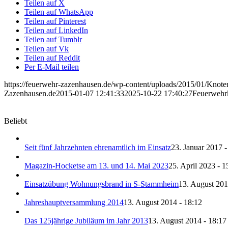
Teilen auf X
Teilen auf WhatsApp
Teilen auf Pinterest
Teilen auf LinkedIn
Teilen auf Tumblr
Teilen auf Vk
Teilen auf Reddit
Per E-Mail teilen
https://feuerwehr-zazenhausen.de/wp-content/uploads/2015/01/Knote
Zazenhausen.de
2015-01-07 12:41:33
2025-10-22 17:40:27
Feuerwehr
Beliebt
Seit fünf Jahrzehnten ehrenamtlich im Einsatz
23. Januar 2017 -
Magazin-Hocketse am 13. und 14. Mai 2023
25. April 2023 - 1
Einsatzübung Wohnungsbrand in S-Stammheim
13. August 201
Jahreshauptversammlung 2014
13. August 2014 - 18:12
Das 125jährige Jubiläum im Jahr 2013
13. August 2014 - 18:17