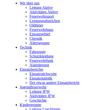
Wir über uns
Leitung Aktive
Aktivitäten Aktive
Feuerwehrsport
Leistungsabzeichen
Oldtimer
Feuerwehrhaus
Einsatzgebiet
Chronik
Altersgruppe
Technik
Fahrzeuge
Schutzkleidung
Feuerwehrfunk
Alarmierung
Einsatzberichte
Einsatzstichworte
Einsatzstatistik
Der etwas andere Einsatzbericht
Jugendfeuerwehr
Leitung JFW
Aktivitäten JFW
Geschichte
Kindergruppe
Leitung Löschfantis