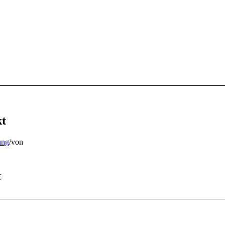
kt
ung
/
von
f