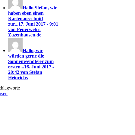
Hallo Stefan, wir
haben eben einen
Kartenausschnitt
zur...
17. Juni 2017 - 9:01
von Feuerwehr-
Zazenhausen.de
Hallo, wir
würden gerne die
Sonnenwendfeier zum
ersten...
16. Juni 2017 -
20:42 von Stefan
Heinrichs
chlagworte
usen