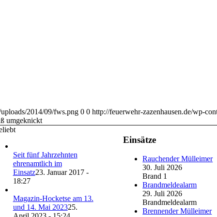
t/uploads/2014/09/fws.png
0
0
http://feuerwehr-zazenhausen.de/wp-con
uß umgeknickt
liebt
Einsätze
Seit fünf Jahrzehnten
Rauchender Mülleimer
ehrenamtlich im
30. Juli 2026
Einsatz
23. Januar 2017 -
Brand 1
18:27
Brandmeldealarm
29. Juli 2026
Magazin-Hocketse am 13.
Brandmeldealarm
und 14. Mai 2023
25.
Brennender Mülleimer
April 2023 - 15:24