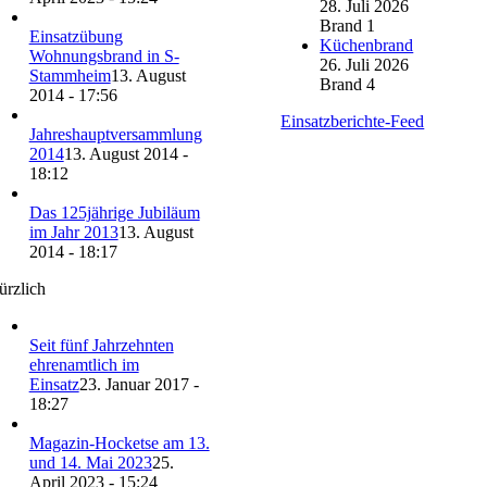
28. Juli 2026
Brand 1
Einsatzübung
Küchenbrand
Wohnungsbrand in S-
26. Juli 2026
Stammheim
13. August
Brand 4
2014 - 17:56
Einsatzberichte-Feed
Jahreshauptversammlung
2014
13. August 2014 -
18:12
Das 125jährige Jubiläum
im Jahr 2013
13. August
2014 - 18:17
ürzlich
Seit fünf Jahrzehnten
ehrenamtlich im
Einsatz
23. Januar 2017 -
18:27
Magazin-Hocketse am 13.
und 14. Mai 2023
25.
April 2023 - 15:24