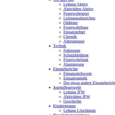
Leitung Aktive
Aktivitäten Aktive
Feuerwehrsport
Leistungsabzeichen
Oldtimer
Feuerwehrhaus
Einsatzgebiet
Chronik
Altersgruppe
Technik
Fahrzeuge
Schutzkleidung
Feuerwehrfunk
Alarmierung
Einsatzberichte
Einsatzstichworte
Einsatzstatistik
Der etwas andere Einsatzberich
Jugendfeuerwehr
Leitung JFW
Aktivitäten JFW
Geschichte
Kindergruppe
Leitung Löschfantis