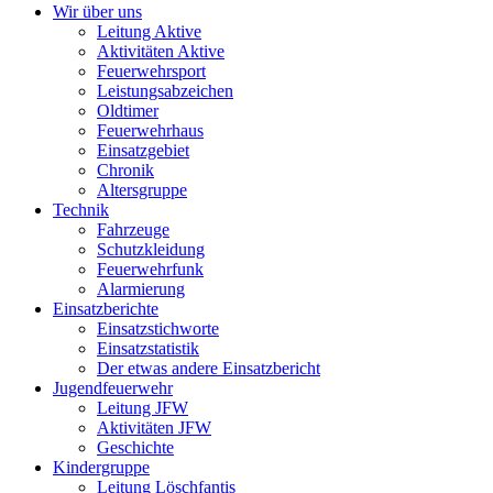
Wir über uns
Leitung Aktive
Aktivitäten Aktive
Feuerwehrsport
Leistungsabzeichen
Oldtimer
Feuerwehrhaus
Einsatzgebiet
Chronik
Altersgruppe
Technik
Fahrzeuge
Schutzkleidung
Feuerwehrfunk
Alarmierung
Einsatzberichte
Einsatzstichworte
Einsatzstatistik
Der etwas andere Einsatzbericht
Jugendfeuerwehr
Leitung JFW
Aktivitäten JFW
Geschichte
Kindergruppe
Leitung Löschfantis